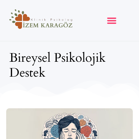
Danışan Görüşleri
Hızlı Randevu
Bireysel Psikolojik
Destek