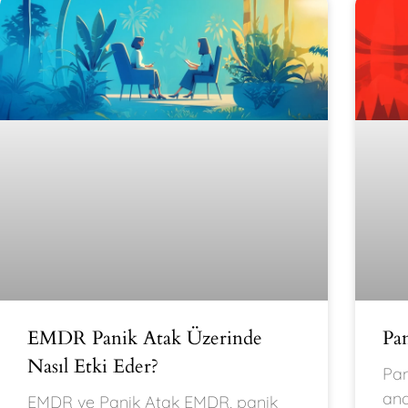
EMDR Panik Atak Üzerinde
Pa
Nasıl Etki Eder?
Pan
and
EMDR ve Panik Atak EMDR, panik