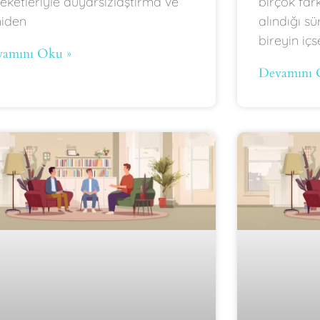
eketleriyle duyarsızlaştırma ve
birçok fark
iden
alındığı sü
bireyin içs
amını Oku »
Devamını 