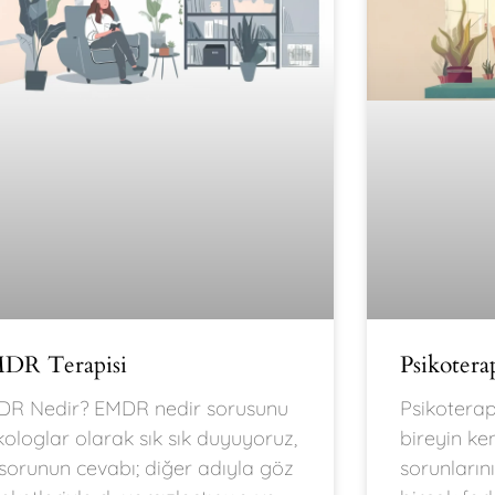
DR Terapisi
Psikotera
R Nedir? EMDR nedir sorusunu
Psikoterap
kologlar olarak sık sık duyuyoruz,
bireyin ke
sorunun cevabı; diğer adıyla göz
sorunların