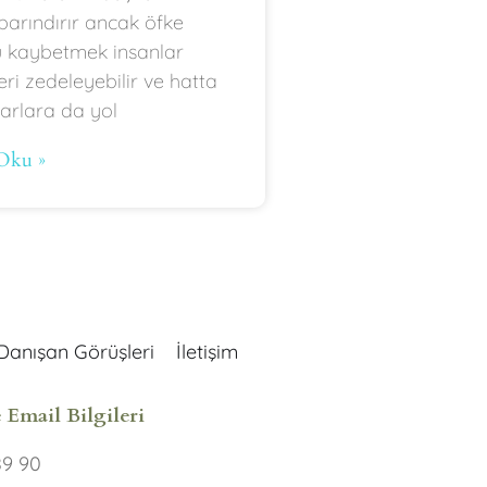
barındırır ancak öfke
ü kaybetmek insanlar
ileri zedeleyebilir ve hatta
rarlara da yol
Oku »
Danışan Görüşleri
İletişim
 Email Bilgileri
89 90