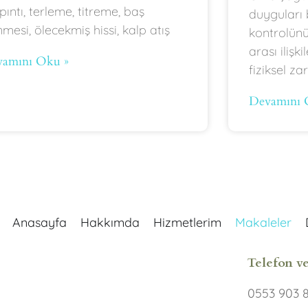
pıntı, terleme, titreme, baş
duyguları 
mesi, ölecekmiş hissi, kalp atış
kontrolün
arası ilişk
amını Oku »
fiziksel za
Devamını 
Anasayfa
Hakkımda
Hizmetlerim
Makaleler
Telefon ve
0553 903 