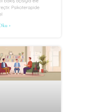
lı bakış açısıyla ele
reçtir. Psikoterapide
el
Oku »