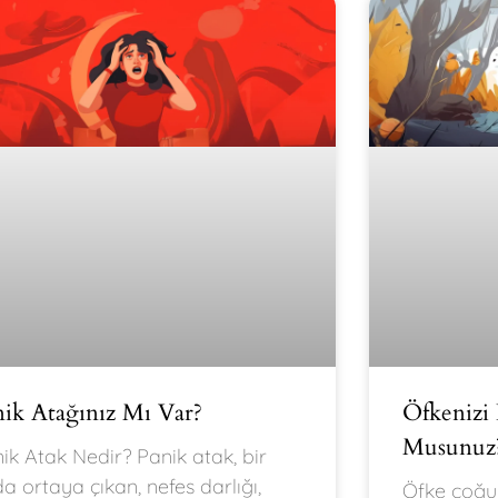
nik Atağınız Mı Var?
Öfkenizi
Musunuz
ik Atak Nedir? Panik atak, bir
a ortaya çıkan, nefes darlığı,
Öfke çoğun